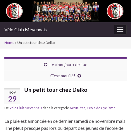
Vélo Club Mévennais
Togg
navig
Home
»
Un petit tour chez Delko
Le « bonjour » de Luc
C’est mouillé!
Un petit tour chez Delko
NOV
29
De
Velo Club Mevennais
dans la catégorie
Actualités
,
Ecole de Cyclisme
La pluie est annoncée en ce dernier samedi de novembre mais
il ne pleut presque pas lors du départ des jeunes de l’école de