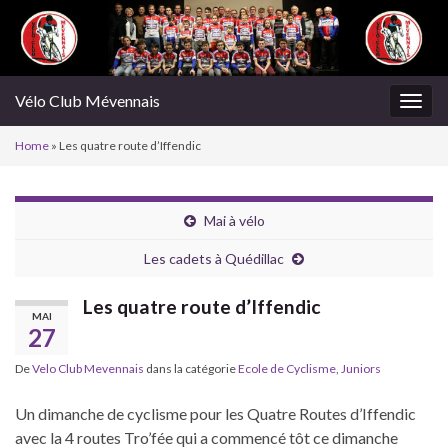
Vélo Club Mévennais
Togg
navig
Home
»
Les quatre route d’Iffendic
Mai à vélo
Les cadets à Quédillac
Les quatre route d’Iffendic
MAI
27
De
Velo Club Mevennais
dans la catégorie
Ecole de Cyclisme
,
Juniors
Un dimanche de cyclisme pour les Quatre Routes d’Iffendic
avec la 4 routes Tro’fée qui a commencé tôt ce dimanche