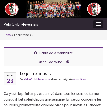
Vélo Club Mévennais
Togg
navig
Home
»
Le printemps…
Début de la maniabilité
Un peu de route…
Le printemps…
MAR
23
De
Velo Club Mevennais
dans la catégorie
Actualités
Ca y est, le printemps est arrivé dans tous les sens du terme
puisqu’il fait soleil depuis une semaine. En ce qui concerne les
coureurs, prometteuse dixième place pour Alexis à Plancoêt