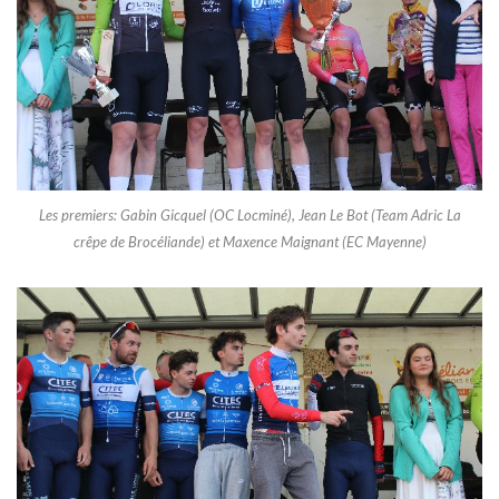
Les premiers: Gabin Gicquel (OC Locminé), Jean Le Bot (Team Adric La
crêpe de Brocéliande) et Maxence Maignant (EC Mayenne)