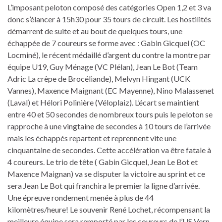
L’imposant peloton composé des catégories Open 1,2 et 3 va
donc s’élancer à 15h30 pour 35 tours de circuit. Les hostilités
démarrent de suite et au bout de quelques tours, une
échappée de 7 coureurs se forme avec : Gabin Gicquel (OC
Locminé), le récent médaillé d’argent du contre la montre par
équipe U19, Guy Ménage (VC Plélan), Jean Le Bot (Team
Adric La crêpe de Brocéliande), Melvyn Hingant (UCK
Vannes), Maxence Maignant (EC Mayenne), Nino Malassenet
(Laval) et Hélori Polinière (Véloplaiz). L’écart se maintient
entre 40 et 50 secondes de nombreux tours puis le peloton se
rapproche à une vingtaine de secondes à 10 tours de l’arrivée
mais les échappés repartent et reprennent vite une
cinquantaine de secondes. Cette accélération va être fatale à
4 coureurs. Le trio de tête ( Gabin Gicquel, Jean Le Bot et
Maxence Maignan) va se disputer la victoire au sprint et ce
sera Jean Le Bot qui franchira le premier la ligne d’arrivée.
Une épreuve rondement menée à plus de 44
kilomètres/heure! Le souvenir René Lochet, récompensant la
meilleure équipe sera remporté par les coureurs de l’US Vern