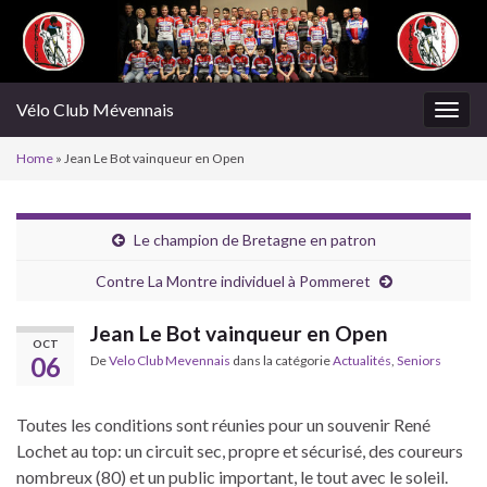
Vélo Club Mévennais
Togg
navig
Home
»
Jean Le Bot vainqueur en Open
Le champion de Bretagne en patron
Contre La Montre individuel à Pommeret
Jean Le Bot vainqueur en Open
OCT
06
De
Velo Club Mevennais
dans la catégorie
Actualités
,
Seniors
Toutes les conditions sont réunies pour un souvenir René
Lochet au top: un circuit sec, propre et sécurisé, des coureurs
nombreux (80) et un public important, le tout avec le soleil.