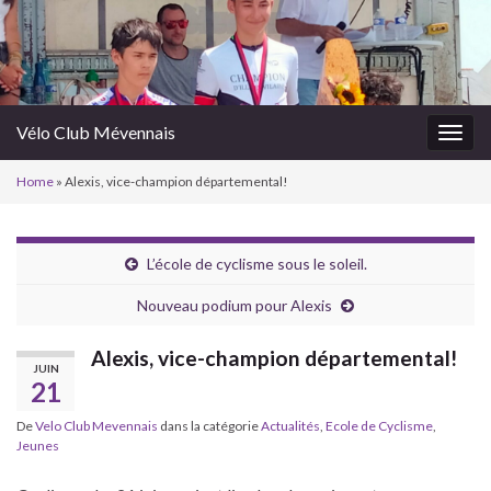
Vélo Club Mévennais
Togg
navig
Home
»
Alexis, vice-champion départemental!
L’école de cyclisme sous le soleil.
Nouveau podium pour Alexis
Alexis, vice-champion départemental!
JUIN
21
De
Velo Club Mevennais
dans la catégorie
Actualités
,
Ecole de Cyclisme
,
Jeunes